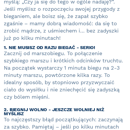
myślą: „Czy ja się do tego w ogóle nadaję?”.
Jeśli myślisz o rozpoczęciu swojej przygody z
bieganiem, ale boisz się, że zapał szybko
zgaśnie – mamy dobrą wiadomość: da się to
zrobić mądrze, z uśmiechem i… bez zadyszki
już po kilku minutach!
1. NIE MUSISZ OD RAZU BIEGAĆ - SERIO!
Zacznij od marszobiegu. To połączenie
szybkiego marszu i krótkich odcinków truchtu.
Na początek wystarczy 1 minuta biegu na 2-3
minuty marszu, powtórzone kilka razy. To
idealny sposób, by stopniowo przyzwyczaić
ciało do wysiłku i nie zniechęcić się zadyszką
czy bólem mięśni.
2. BIEGNIJ WOLNO - JESZCZE WOLNIEJ NIŻ
MYŚLISZ
To najczęstszy błąd początkujących: zaczynają
za szybko. Pamiętaj – jeśli po kilku minutach