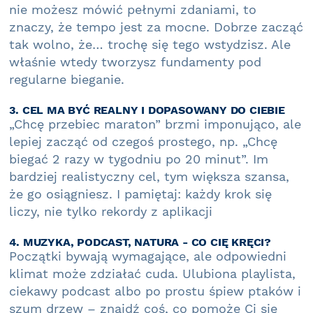
nie możesz mówić pełnymi zdaniami, to
znaczy, że tempo jest za mocne. Dobrze zacząć
tak wolno, że… trochę się tego wstydzisz. Ale
właśnie wtedy tworzysz fundamenty pod
regularne bieganie.
3. CEL MA BYĆ REALNY I DOPASOWANY DO CIEBIE
„Chcę przebiec maraton” brzmi imponująco, ale
lepiej zacząć od czegoś prostego, np. „Chcę
biegać 2 razy w tygodniu po 20 minut”. Im
bardziej realistyczny cel, tym większa szansa,
że go osiągniesz. I pamiętaj: każdy krok się
liczy, nie tylko rekordy z aplikacji
4. MUZYKA, PODCAST, NATURA - CO CIĘ KRĘCI?
Początki bywają wymagające, ale odpowiedni
klimat może zdziałać cuda. Ulubiona playlista,
ciekawy podcast albo po prostu śpiew ptaków i
szum drzew – znajdź coś, co pomoże Ci się