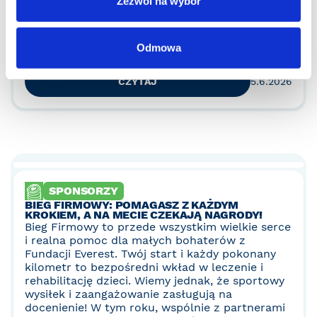
Zezwól na wybór
firmowych w Polsce, pokazując, że połączenie
sportu, integracji i pomagania wciąż ma
ogromną siłę.
Odmowa
CZYTAJ
5.6.2026
SPONSORZY
BIEG FIRMOWY: POMAGASZ Z KAŻDYM
KROKIEM, A NA MECIE CZEKAJĄ NAGRODY!
Bieg Firmowy to przede wszystkim wielkie serce
i realna pomoc dla małych bohaterów z
Fundacji Everest. Twój start i każdy pokonany
kilometr to bezpośredni wkład w leczenie i
rehabilitację dzieci. Wiemy jednak, że sportowy
wysiłek i zaangażowanie zasługują na
docenienie! W tym roku, wspólnie z partnerami