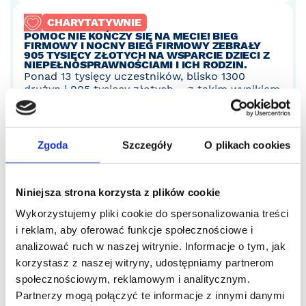
CHARYTATYWNIE
POMOC NIE KOŃCZY SIĘ NA MECIE! BIEG
FIRMOWY I NOCNY BIEG FIRMOWY ZEBRAŁY
905 TYSIĘCY ZŁOTYCH NA WSPARCIE DZIECI Z
NIEPEŁNOSPRAWNOŚCIAMI I ICH RODZIN.
Ponad 13 tysięcy uczestników, blisko 1300
drużyn i 905 tysięcy złotych – z takim wynikiem
zakończyły się tegoroczne edycje Biegu
Firmowego i Nocnego Biegu Firmowego.
Zebrane środki finansują leczenie i rehabilitację
dzieci z niepełnosprawnościami oraz wsparcie
Zgoda
Szczegóły
O plikach cookies
psychologiczne ich rodzin i opiekę
wytchnieniową.
Niniejsza strona korzysta z plików cookie
CZYTAJ
28.7.2026
Wykorzystujemy pliki cookie do spersonalizowania treści
i reklam, aby oferować funkcje społecznościowe i
analizować ruch w naszej witrynie. Informacje o tym, jak
korzystasz z naszej witryny, udostępniamy partnerom
społecznościowym, reklamowym i analitycznym.
Partnerzy mogą połączyć te informacje z innymi danymi