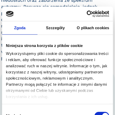
niedosłuch oraz zaburzenia ze spektrum
autyzmu. Porusza się samodzielnie, jednak
potrzebuje wsparcia przewodnika. W codziennych
czynnościach, takich jak ubieranie, jedzenie czy
nauka - wymaga pomocy. Uczy się w szkole
Zgoda
Szczegóły
O plikach cookies
specjalnej z nauczycielem wspomagającym i
indywidualnym programem edukacyjno-
terapeutycznym. Regularna rehabilitacja oraz
Niniejsza strona korzysta z plików cookie
wsparcie specjalistów pomagają jej rozwijać
Wykorzystujemy pliki cookie do spersonalizowania treści
postawę ciała i zwiększać samodzielność.
i reklam, aby oferować funkcje społecznościowe i
analizować ruch w naszej witrynie. Informacje o tym, jak
korzystasz z naszej witryny, udostępniamy partnerom
społecznościowym, reklamowym i analitycznym.
Partnerzy mogą połączyć te informacje z innymi danymi
otrzymanymi od Ciebie lub uzyskanymi podczas
DZIĘKUJEMY ZA 14 EDYCJĘ!
korzystania z ich usług.
ZOBACZ WYNIKI
Wybór
Bieg Firmowy