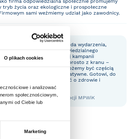
Jako firma odpowiedzialna społecznie promujemy
 tryb życia oraz ekologiczne i prospołeczne
 Firmowym sami weźmiemy udział jako zawodnicy.
E!
eg Firmowy jako oficjalna woda wydarzenia,
zyczną z zachowaniem odpowiedzialnego
iK Wrocław, w ramach naszej kampanii
O plikach cookies
ę, zachęcamy do picia wody prosto z kranu –
i zdrowej. Cieszymy się, że możemy być częścią
łączy sport i działania charytatywne. Gotowi, do
zamy do udziału, by razem dbać o zdrowie i
ołecznościowe i analizować
artnerom społecznościowym,
omunikacji Społecznej i Promocji MPWiK
anymi od Ciebie lub
Marketing