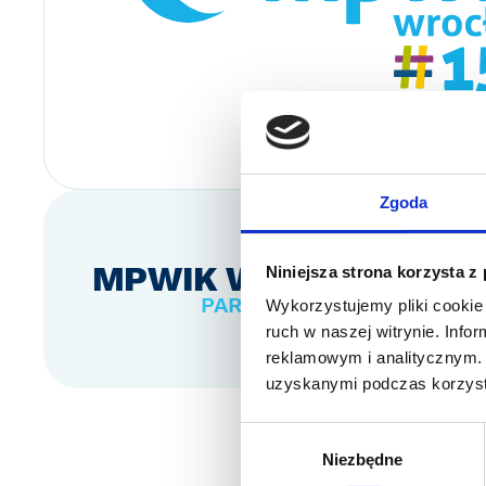
Zgoda
MPWIK WROCŁAW
Niniejsza strona korzysta z
PARTNER
Wykorzystujemy pliki cookie 
ruch w naszej witrynie. Inf
reklamowym i analitycznym. 
uzyskanymi podczas korzysta
Wybór
Niezbędne
zgody