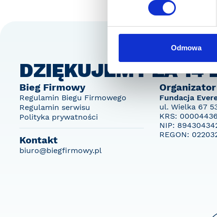
Odmowa
DZIĘKUJEMY ZA 14 
Bieg Firmowy
Organizator
Regulamin Biegu Firmowego
Fundacja Ever
ul. Wielka 67 
Regulamin serwisu
KRS: 000044
Polityka prywatności
NIP: 8943043
REGON: 02203
Kontakt
biuro@biegfirmowy.pl