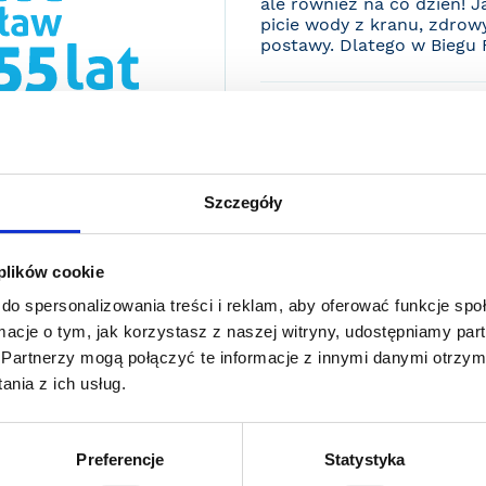
ale również na co dzień! 
picie wody z kranu, zdrowy
postawy. Dlatego w Biegu
DO ZOBACZENIA NA TRASI
Z radością wspieramy Bi
promując aktywność fi
nawodnienia. Jako MPW
Szczegóły
społecznej #PijKranówk
ekologicznej, smacznej 
tego wydarzenia, które 
 plików cookie
startu... Start! Zapras
środowisko!
do spersonalizowania treści i reklam, aby oferować funkcje sp
Tomasz Wolak
ormacje o tym, jak korzystasz z naszej witryny, udostępniamy p
Specjalista, Centrum K
Partnerzy mogą połączyć te informacje z innymi danymi otrzym
nia z ich usług.
STRONA INTERNETOWA
Preferencje
Statystyka