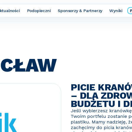
ktualności
Podopieczni
Sponsorzy & Partnerzy
Wyniki
OCŁAW
PICIE KRAN
– DLA ZDRO
BUDŻETU I 
Jeśli wybierzesz kranówkę
Twoim portfelu zostanie p
plastiku. Mamy nadzieję, ż
zachęcimy do picia kranów