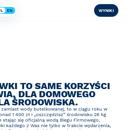
PL
EN
WYNIKI
ÓWKI TO SAME KORZYŚCI
WIA, DLA DOMOWEGO
DLA ŚRODOWISKA.
 zamiast wody butelkowanej, to w ciągu roku w
onad 1 400 zł i „oszczędzisz” środowisku 26 kg
e stając się oficjalną wodą Biegu Firmowego,
ki każdego z Was nie tylko w trakcie wydarzenia,