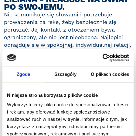
PO SWOJEMU.
Nie komunikuje się słowami i potrzebuje
prowadzenia za rękę, żeby bezpiecznie się
poruszać. Jej kontakt z otoczeniem bywa
ograniczony, ale nie jest nieobecna. Najlepiej
odnajduje się w spokojnej, indywidualnej relacji,
kiedy ktoś daje jej czas i uwagę. Szczególną
radość przynoszą jej zajęcia z logopedą oraz
chwile w wodzie. Basen to przestrzeń, w której
Zgoda
Szczegóły
O plikach cookies
jej ciało może pracować inaczej, swobodniej. Z
czym mierzy się na co dzień? Liliana ma zespół
Downa oraz zespół Westa, czyli ciężką postać
Niniejsza strona korzysta z plików cookie
padaczki wieku dziecięcego. Przeszła operację
Wykorzystujemy pliki cookie do spersonalizowania treści
zaćmy jednego oka. Nie mówi, porusza się
i reklam, aby oferować funkcje społecznościowe i
wyłącznie prowadzana za rękę i ma znaczny
analizować ruch w naszej witrynie. Informacje o tym, jak
stopień niepełnosprawności intelektualnej. Jej
korzystasz z naszej witryny, udostępniamy partnerom
kontakt z otoczeniem jest ograniczony, a w
społecznościowym, reklamowym i analitycznym.
sytuacjach przeciążenia mogą pojawiać się