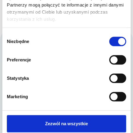
Partnerzy mogą połączyć te informacje z innymi danymi
zachowania autoagresywne. Wymaga stałej
otrzymanymi od Ciebie lub uzyskanymi podczas
uwagi, wsparcia i specjalistycznej terapii.
korzystania z ich usług.
Wybór
Niezbędne
zgody
DZIĘKUJEMY ZA 14 EDYCJĘ!
Preferencje
ZOBACZ WYNIKI
Bieg Firmowy
Statystyka
Regulamin Biegu Firmowego
Regulamin serwisu
Polityka prywatności
Marketing
Kontakt
biuro@biegfirmowy.pl
Zezwól na wszystkie