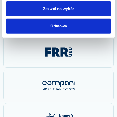
Organizator
Fundacja Everest
Zezwól na wybór
ul. Wielka 67 53-340 Wrocław
KRS: 0000443682
NIP: 8943043429
REGON: 022032388
Odmowa