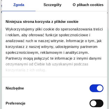
Zgoda
Szczegóły
O plikach cookies
się wyłącznie na wózku i wymaga całodobowej
opieki przy wszystkich codziennych czynnościach.
Niniejsza strona korzysta z plików cookie
Wykorzystujemy pliki cookie do spersonalizowania treści
i reklam, aby oferować funkcje społecznościowe i
analizować ruch w naszej witrynie. Informacje o tym, jak
DZIĘKUJEMY ZA 14 EDYCJĘ!
korzystasz z naszej witryny, udostępniamy partnerom
społecznościowym, reklamowym i analitycznym.
ZOBACZ WYNIKI
Partnerzy mogą połączyć te informacje z innymi danymi
Bieg Firmowy
otrzymanymi od Ciebie lub uzyskanymi podczas
Regulamin Biegu Firmowego
korzystania z ich usług.
Regulamin serwisu
Polityka prywatności
Wybór
Niezbędne
zgody
Kontakt
biuro@biegfirmowy.pl
Preferencje
Organizator