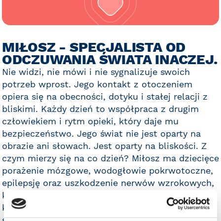
MIŁOSZ - SPECJALISTA OD
ODCZUWANIA ŚWIATA INACZEJ.
Nie widzi, nie mówi i nie sygnalizuje swoich
potrzeb wprost. Jego kontakt z otoczeniem
opiera się na obecności, dotyku i stałej relacji z
bliskimi. Każdy dzień to współpraca z drugim
człowiekiem i rytm opieki, który daje mu
bezpieczeństwo. Jego świat nie jest oparty na
obrazie ani słowach. Jest oparty na bliskości. Z
czym mierzy się na co dzień? Miłosz ma dziecięce
porażenie mózgowe, wodogłowie pokrwotoczne,
epilepsję oraz uszkodzenie nerwów wzrokowych,
które spowodowało całkowitą ślepotę. Nie
komunikuje się werbalnie i nie jest w stanie
samodzielnie zgłaszać swoich potrzeb. Porusza