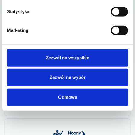
Fundacja Everest
ul. Wielka 67 53-340 Wrocław
Statystyka
KRS: 0000443682
NIP: 8943043429
REGON: 022032388
Marketing
Zezwól na wszystkie
Zezwól na wybór
Odmowa